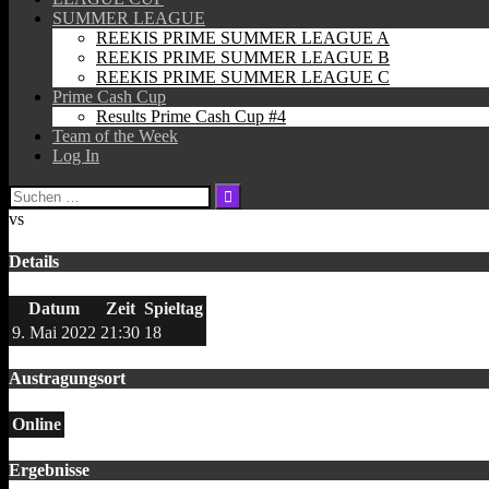
SUMMER LEAGUE
REEKIS PRIME SUMMER LEAGUE A
REEKIS PRIME SUMMER LEAGUE B
REEKIS PRIME SUMMER LEAGUE C
Prime Cash Cup
Results Prime Cash Cup #4
Team of the Week
Log In
Suchen
nach:
vs
Details
Datum
Zeit
Spieltag
9. Mai 2022
21:30
18
Austragungsort
Online
Ergebnisse