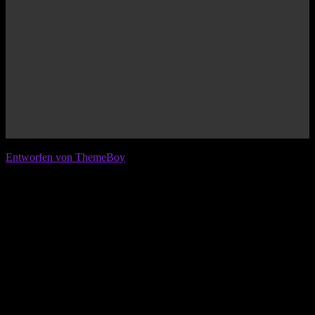
© 2026 IFL - International Football League
Entworfen von ThemeBoy