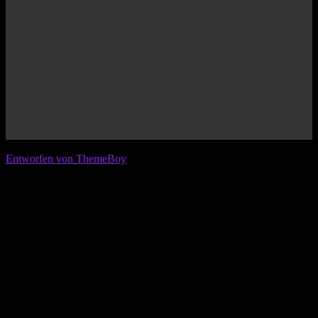
© 2026 IFL - International Football League
Entworfen von ThemeBoy