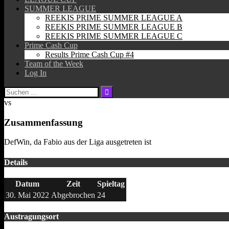
SUMMER LEAGUE
REEKIS PRIME SUMMER LEAGUE A
REEKIS PRIME SUMMER LEAGUE B
REEKIS PRIME SUMMER LEAGUE C
Prime Cash Cup
Results Prime Cash Cup #4
Team of the Week
Log In
Suchen
nach:
vs
Zusammenfassung
DefWin, da Fabio aus der Liga ausgetreten ist
Details
Datum
Zeit
Spieltag
30. Mai 2022
Abgebrochen
24
Austragungsort