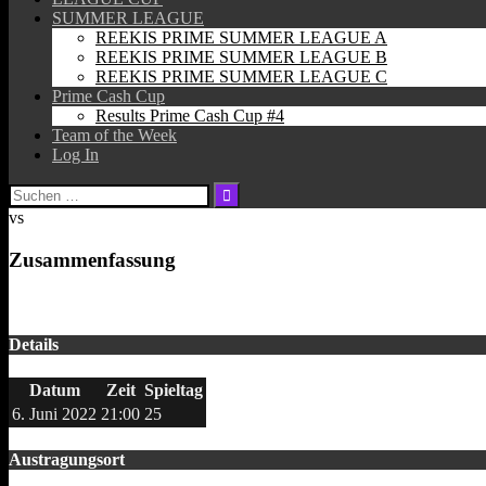
SUMMER LEAGUE
REEKIS PRIME SUMMER LEAGUE A
REEKIS PRIME SUMMER LEAGUE B
REEKIS PRIME SUMMER LEAGUE C
Prime Cash Cup
Results Prime Cash Cup #4
Team of the Week
Log In
Suchen
nach:
vs
Zusammenfassung
Details
Datum
Zeit
Spieltag
6. Juni 2022
21:00
25
Austragungsort