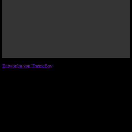
© 2026 IFL - International Football League
Entworfen von ThemeBoy