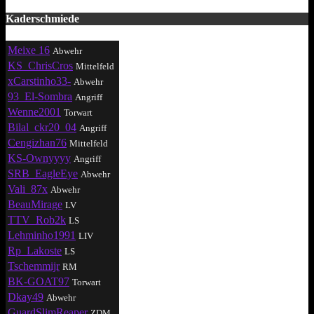
Kaderschmiede
Meixe 16
Abwehr
KS_ChrisCros
Mittelfeld
xCarstinho33-
Abwehr
93_El-Sombra
Angriff
Wenne2001
Torwart
Bilal_ckr20_04
Angriff
Cengizhan76
Mittelfeld
KS-Ownyyyy
Angriff
SRB_EagleEye
Abwehr
Vali_87x
Abwehr
BeauMirage
LV
TTV_Rob2k
LS
Lehminho1991
LIV
Rp_Lakoste
LS
Tschemmijr
RM
BK-GOAT97
Torwart
Dkay49
Abwehr
GuardSlimReaper
ZDM