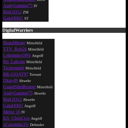
AndyGaming75
IV
BigL0312
ZM
GalaHH01
ST
DigitalWarriors
BeauMirage
Mittelfeld
TTV_Rob2k
Mittelfeld
Lehminho1991
Angriff
Rp_Lakoste
Mittelfeld
Tschemmijr
Mittelfeld
BK-GOAT97
Torwart
Dkay49
Abwehr
GuardSlimReaper
Mittelfeld
AndyGaming75
Abwehr
BigL0312
Abwehr
GalaHH01
Angriff
Meixe 16
IV
KS_ChrisCros
Angriff
xCarstinho33-
Defender