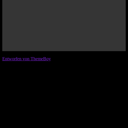
© 2026 IFL - International Football League
Entworfen von ThemeBoy