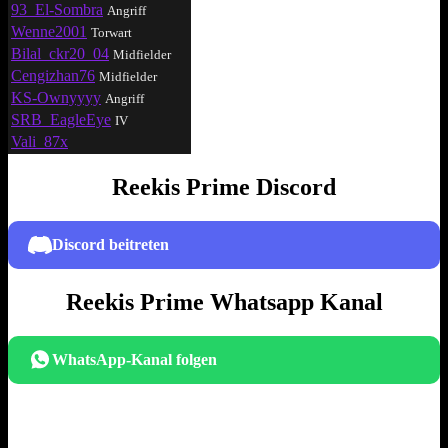
93_El-Sombra
Angriff
Wenne2001
Torwart
Bilal_ckr20_04
Midfielder
Cengizhan76
Midfielder
KS-Ownyyyy
Angriff
SRB_EagleEye
IV
Vali_87x
Reekis Prime Discord
Discord beitreten
Reekis Prime Whatsapp Kanal
WhatsApp-Kanal folgen