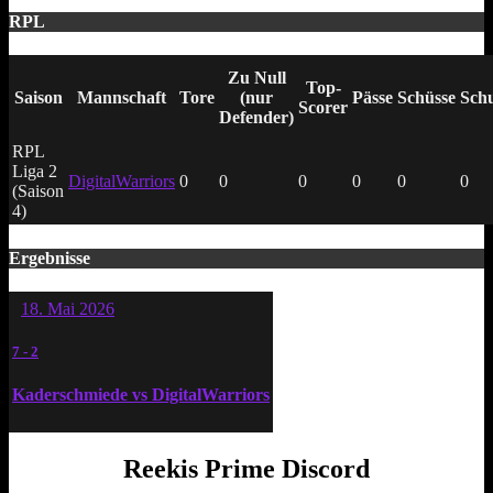
RPL
Zu Null
Top-
Saison
Mannschaft
Tore
(nur
Pässe
Schüsse
Schu
Scorer
Defender)
RPL
Liga 2
DigitalWarriors
0
0
0
0
0
0
(Saison
4)
Ergebnisse
18. Mai 2026
7
-
2
Kaderschmiede vs DigitalWarriors
Reekis Prime Discord