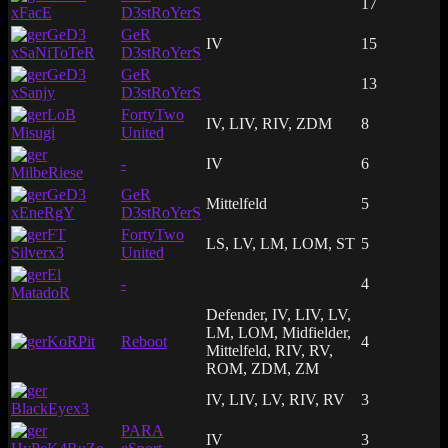
17
xFacE
D3stRoYerS
GeD3
GeR
IV
15
xSaNiToTeR
D3stRoYerS
GeD3
GeR
13
xSanjy
D3stRoYerS
LoB
FortyTwo
IV, LIV, RIV, ZDM
8
Misugi
United
-
IV
6
MilbeRiese
GeD3
GeR
Mittelfeld
5
xEneRgY
D3stRoYerS
FT
FortyTwo
LS, LV, LM, LOM, ST
5
Silverx3
United
El
-
4
MatadoR
Defender, IV, LIV, LV,
LM, LOM, Midfielder,
KoRPit
Reboot
4
Mittelfeld, RIV, RV,
ROM, ZDM, ZM
IV, LIV, LV, RIV, RV
3
BlackEyex3
PARA
IV
3