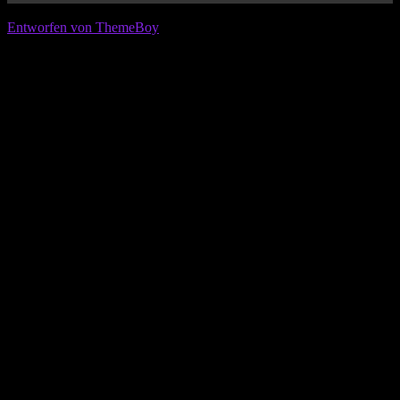
© 2026 IFL - International Football League
Entworfen von ThemeBoy