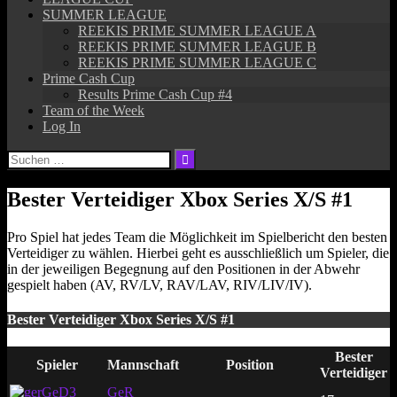
SUMMER LEAGUE
REEKIS PRIME SUMMER LEAGUE A
REEKIS PRIME SUMMER LEAGUE B
REEKIS PRIME SUMMER LEAGUE C
Prime Cash Cup
Results Prime Cash Cup #4
Team of the Week
Log In
Suchen
nach:
Bester Verteidiger Xbox Series X/S #1
Pro Spiel hat jedes Team die Möglichkeit im Spielbericht den besten
Verteidiger zu wählen. Hierbei geht es ausschließlich um Spieler, die
in der jeweiligen Begegnung auf den Positionen in der Abwehr
gespielt haben (AV, RV/LV, RAV/LAV, RIV/LIV/IV).
Bester Verteidiger Xbox Series X/S #1
Bester
Spieler
Mannschaft
Position
Verteidiger
GeD3
GeR