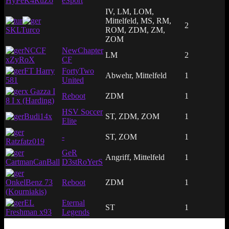
HyPeK4RuZo
eSport
IV, LM, LOM,
Mittelfeld, MS, RM,
2
SKLTurco
ROM, ZDM, ZM,
ZOM
NCCF
NewChapter
LM
2
xZyRoX
CF
FT Harry
FortyTwo
Abwehr, Mittelfeld
1
581
United
x Gazza I
Reboot
ZDM
1
8 I x (Harding)
HSV Soccer
Budi14x
ST, ZDM, ZOM
1
Elite
-
ST, ZOM
1
Ratzfatz019
GeR
Angriff, Mittelfeld
1
CartmanCanBall
D3stRoYerS
OnkelBenz 73
Reboot
ZDM
1
(Kourniakis)
EL
Eternal
ST
1
Freshman x93
Legends